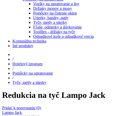
Vozíky na upratovanie a lisy
Držiaky mopov a mopy
Pomôcky na čistenie okien
Utierky, handry, pady
Tyče, metly a stierky
Fľaše, odmerky a dávkovanie
Toolflex - držiaky na tyče
Odpadkové koše a odpadkové vrecia
Komunálna technika
Iné produkty
/
Hotelový program
/
Pomôcky na upratovanie
/
Tyče, metly a stierky
Redukcia na tyč Lampo Jack
Pridať k porovnaniu
(0)
Lampo Jack