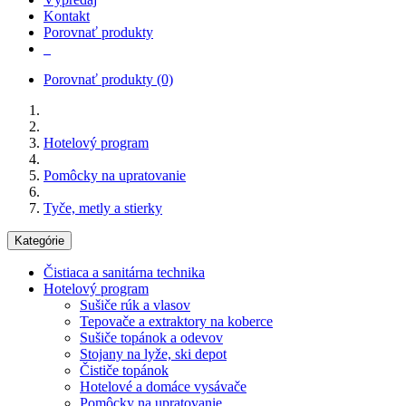
Kontakt
Porovnať produkty
Porovnať produkty
(0)
Hotelový program
Pomôcky na upratovanie
Tyče, metly a stierky
Kategórie
Čistiaca a sanitárna technika
Hotelový program
Sušiče rúk a vlasov
Tepovače a extraktory na koberce
Sušiče topánok a odevov
Stojany na lyže, ski depot
Čističe topánok
Hotelové a domáce vysávače
Pomôcky na upratovanie