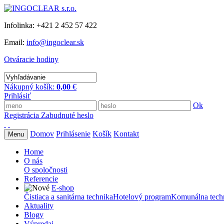
Infolinka: +421 2 452 57 422
Email:
info@ingoclear.sk
Otváracie hodiny
Nákupný košík:
0,00
€
Prihlásiť
Ok
Registrácia
Zabudnuté heslo
Domov
Prihlásenie
Košík
Kontakt
Menu
Home
O nás
O spoločnosti
Referencie
E-shop
Čistiaca a sanitárna technika
Hotelový program
Komunálna tech
Aktuality
Blogy
Výpredaj