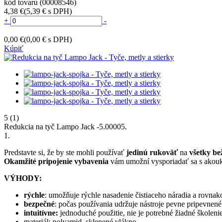
kód tovaru (00008546)
4,38 €
(5,39 € s DPH)
+
-
0,00 €
(0,00 € s DPH)
Kúpiť
5
(1)
Redukcia na tyč Lampo Jack
-
5.0000
5
.
1
.
Predstavte si, že by ste mohli používať
jedinú rukoväť
na
všetky be
Okamžité pripojenie vybavenia
vám umožní vysporiadať sa s akouk
VÝHODY:
rýchle
: umožňuje rýchle nasadenie čistiaceho náradia a rovnak
bezpečné
: počas používania udržuje nástroje pevne pripevne
intuitívne:
jednoduché použitie, nie je potrebné žiadné školenie,
materiál: polyamid, sklenené vlákno