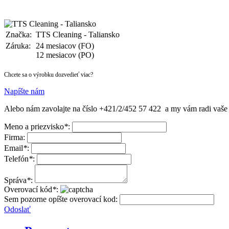
Značka:
TTS Cleaning - Taliansko
Záruka:
24 mesiacov (FO)
12 mesiacov (PO)
Chcete sa o výrobku dozvedieť viac?
Napíšte nám
Alebo nám zavolajte na číslo
+421/2/452 57 422
a my vám radi vaše
Meno a priezvisko
*
:
Firma:
Email
*
:
Telefón
*
:
Správa
*
:
Overovací kód
*
:
Sem pozorne opíšte overovací kod:
Odoslať