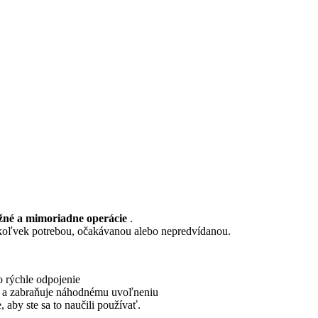
žné a mimoriadne operácie
.
oľvek potrebou, očakávanou alebo nepredvídanou.
o rýchle odpojenie
né a zabraňuje náhodnému uvoľneniu
 aby ste sa to naučili používať.