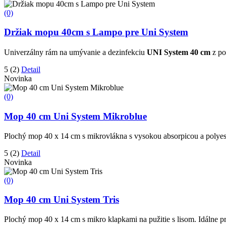
(0)
Držiak mopu 40cm s Lampo pre Uni System
Univerzálny rám na umývanie a dezinfekciu
UNI System 40 cm
z po
5
(2)
Detail
Novinka
(0)
Mop 40 cm Uni System Mikroblue
Plochý mop 40 x 14 cm s mikrovlákna s vysokou absorpicou a polyest
5
(2)
Detail
Novinka
(0)
Mop 40 cm Uni System Tris
Plochý mop 40 x 14 cm s mikro klapkami na pužitie s lisom. Idálne p