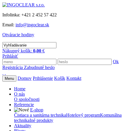
Infolinka: +421 2 452 57 422
Email:
info@ingoclear.sk
Otváracie hodiny
Nákupný košík:
0,00
€
Prihlásiť
Ok
Registrácia
Zabudnuté heslo
Domov
Prihlásenie
Košík
Kontakt
Menu
Home
O nás
O spoločnosti
Referencie
E-shop
Čistiaca a sanitárna technika
Hotelový program
Komunálna
technika
Iné produkty
Aktuality
Blogy