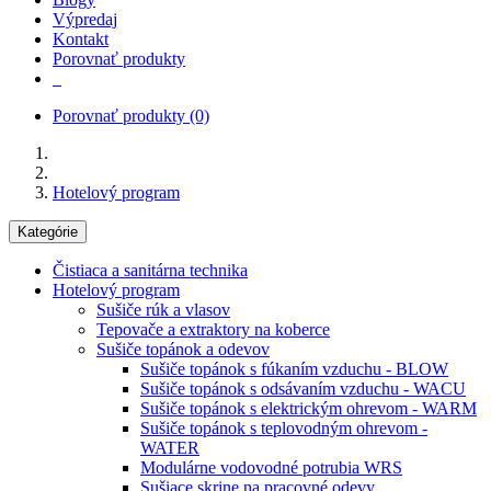
Výpredaj
Kontakt
Porovnať produkty
Porovnať produkty
(0)
Hotelový program
Kategórie
Čistiaca a sanitárna technika
Hotelový program
Sušiče rúk a vlasov
Tepovače a extraktory na koberce
Sušiče topánok a odevov
Sušiče topánok s fúkaním vzduchu - BLOW
Sušiče topánok s odsávaním vzduchu - WACU
Sušiče topánok s elektrickým ohrevom - WARM
Sušiče topánok s teplovodným ohrevom -
WATER
Modulárne vodovodné potrubia WRS
Sušiace skrine na pracovné odevy