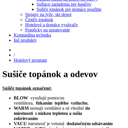
Sušiace zariadenia pre hasičov
Sušiče topánok pre domáce použitie
Stojany na lyže, ski depot
Čističe topánok
Hotelové a domáce vysávače
Pomôcky na upratovanie
Komunálna technika
Iné produkty
/
Hotelový program
Sušiče topánok a odevov
Sušiče topánok
označené:
BLOW
vysušujú pomocou
ventilátora,
fúkaním teplého
vzduchu.
WARM
nemajú ventilátor a sú vhodné
do
miestností s nízkou teplotou a sušia
zohrievaním
VACU
miestnosť je vetraná
dodatočným odsávaním