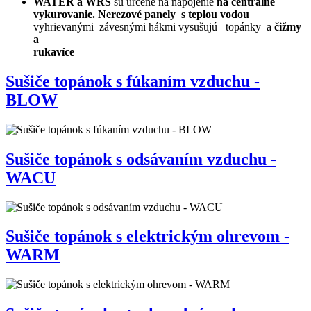
WATER a WRS
sú určené na napojenie
na centrálne
vykurovanie
. Nerezové panely s teplou vodou
vyhrievanými závesnými hákmi vysušujú topánky a
čižmy
a
rukavíce
Sušiče topánok s fúkaním vzduchu -
BLOW
Sušiče topánok s odsávaním vzduchu -
WACU
Sušiče topánok s elektrickým ohrevom -
WARM