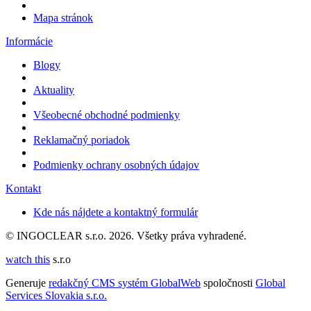
Mapa stránok
Informácie
Blogy
Aktuality
Všeobecné obchodné podmienky
Reklamačný poriadok
Podmienky ochrany osobných údajov
Kontakt
Kde nás nájdete a kontaktný formulár
© INGOCLEAR s.r.o. 2026. Všetky práva vyhradené.
watch this
s.r.o
Generuje
redakčný CMS systém GlobalWeb
spoločnosti
Global
Services Slovakia s.r.o.