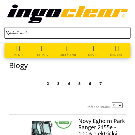
MENU
DOMOV
PRIHLÁSENIE
KOŠÍK
KONTAKT
Blogy
>
1
2
3
4
5
6
7
Počet na stranu:
Nový Egholm Park
Ranger 2155e -
100% elektrický