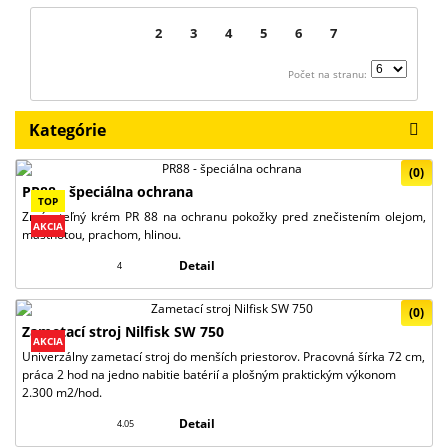
>
1
2
3
4
5
6
7
Počet na stranu:
Kategórie
(0)
PR88 - špeciálna ochrana
TOP
Zmývateľný krém PR 88 na ochranu pokožky pred znečistením olejom,
AKCIA
mastnotou, prachom, hlinou.
Detail
4
(0)
Zametací stroj Nilfisk SW 750
AKCIA
Univerzálny zametací stroj do menších priestorov. Pracovná šírka 72 cm,
práca 2 hod na jedno nabitie batérií a plošným praktickým výkonom
2.300 m2/hod.
Detail
4.05