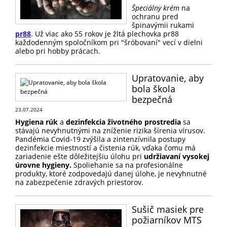
Špeciálny krém
na
ochranu pred
špinavýmii rukami
pr88
. Už viac ako 55 rokov je žltá plechovka pr88
každodenným spoločníkom pri "šróbovaní" vecí v dielni
alebo pri hobby prácach.
Upratovanie, aby
bola škola
bezpečná
23.07.2024
Hygiena rúk
a
dezinfekcia životného prostredia
sa
stávajú nevyhnutnými na zníženie rizika šírenia vírusov.
Pandémia Covid-19 zvýšila a zintenzívnila postupy
dezinfekcie miestností a čistenia rúk, vďaka čomu má
zariadenie ešte dôležitejšiu úlohu pri
udržiavaní vysokej
úrovne hygieny.
Spoliehanie sa na profesionálne
produkty, ktoré zodpovedajú danej úlohe, je nevyhnutné
na zabezpečenie zdravých priestorov.
Sušič masiek pre
požiarníkov MTS