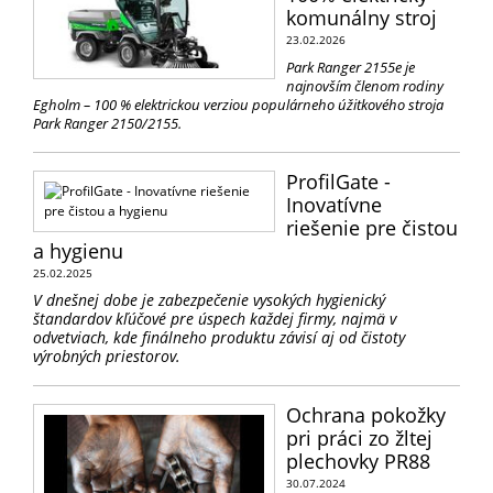
komunálny stroj
23.02.2026
Park Ranger 2155e je
najnovším členom rodiny
Egholm – 100 % elektrickou verziou populárneho úžitkového stroja
Park Ranger 2150/2155.
ProfilGate -
Inovatívne
riešenie pre čistou
a hygienu
25.02.2025
V dnešnej dobe je zabezpečenie vysokých hygienický
štandardov kľúčové pre úspech každej firmy, najmä v
odvetviach, kde finálneho produktu závisí aj od čistoty
výrobných priestorov.
Ochrana pokožky
pri práci zo žltej
plechovky PR88
30.07.2024