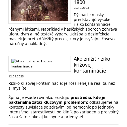
1800
25.10.2023
Dýchacie masky
predstavujú vysoké
riziko kontaminácie
rôznymi látkami. Napríklad v hasičských zboroch zohráva
úlohu dym a iné toxické výpary. Údržba a dezinfekcia
masiek je preto dôležitý proces, ktorý je zvyčajne časovo
náročný a nákladný.
Ako znížiť riziko
krížovej
kontaminácie
12.09.2023
Riziko krížovej kontaminácie: je rozšírenejšia realita, než
si myslíte.
Špina je všade rovnaká: existujú
prostredia, kde je
bakteriálna záťaž kľúčovým problémom:
odkazujeme na
kontexty súvisiace so zdravím, od nemocníc po jednotky
intenzívnej starostlivosti, od kliník po zariadenia pre voľný
čas a šatne, ako aj kuchyne a priemysel.