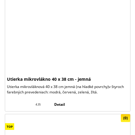
Utierka mikrovlákno 40 x 38 cm - jemná
Utierka mikrovláknová 40 x 38 cm jemná (na hladké povrchy)v štyroch
farebných prevedeniach: modrá, červená, zelená, žltá.
Detail
4.35
(0)
TOP