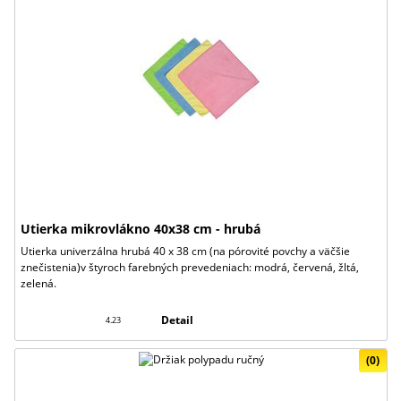
Utierka mikrovlákno 40x38 cm - hrubá
Utierka univerzálna hrubá 40 x 38 cm (na pórovité povchy a väčšie
znečistenia)v štyroch farebných prevedeniach: modrá, červená, žltá,
zelená.
Detail
4.23
(0)