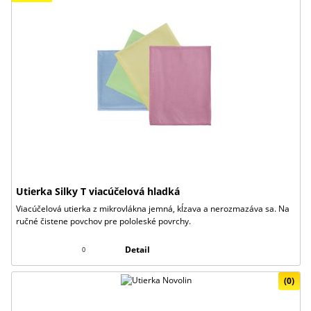
Utierka Silky T viacúčelová hladká
Viacúčelová utierka z mikrovlákna jemná, kĺzava a nerozmazáva sa. Na
ručné čistene povchov pre pololeské povrchy.
Detail
0
(0)