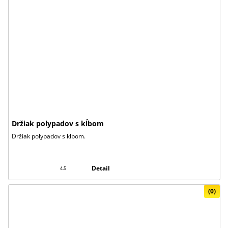
Držiak polypadov s kĺbom
Držiak polypadov s klbom.
Detail
4.5
(0)