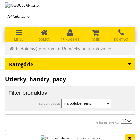
MENU
DOMOV
PRIHLÁSENIE
KOŠÍK
KONTAKT
Hotelový program
Pomôcky na upratovanie
Kategórie
Utierky, handry, pady
Filter produktov
Zoradiť podľa:
Počet na stranu:
(0)