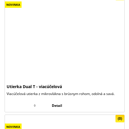
NOVINKA
Utierka Dual T - viacúčelová
Viacúčelová utierka z mikrovlákna s brúsnym rohom, odolná a savá.
Detail
0
(0)
NOVINKA