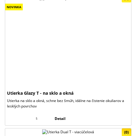
NOVINKA
Utierka Glazy T - na sklo a okná
Utierka na sklo a okná, schne bez šmúh, idálne na čistenie okuliarov a
lesklých povrchov
Detail
5
(0)