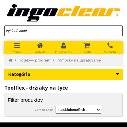
MENU
DOMOV
PRIHLÁSENIE
KOŠÍK
KONTAKT
Hotelový program
Pomôcky na upratovanie
Kategórie
Toolflex - držiaky na tyče
Filter produktov
Zoradiť podľa: