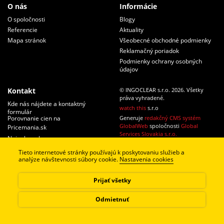
O nás
Informácie
O spoločnosti
Blogy
Referencie
Aktuality
Mapa stránok
Všeobecné obchodné podmienky
Reklamačný poriadok
Podmienky ochrany osobných
údajov
Kontakt
© INGOCLEAR s.r.o. 2026. Všetky
práva vyhradené.
Kde nás nájdete a kontaktný
watch this
s.r.o
formulár
Porovnanie cien na
Generuje
redakčný CMS systém
GlobalWeb
spoločnosti
Global
Pricemania.sk
Services Slovakia s.r.o.
Najnakup.sk
Tieto internetové stránky používajú k poskytovaniu služieb a
analýze návštevnosti súbory cookie.
Nastavenia cookies
Prijať všetky
Odmietnuť