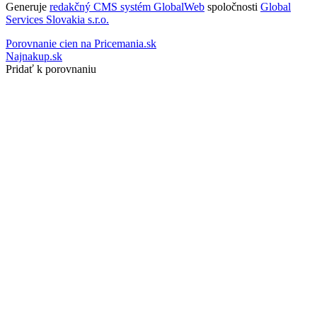
Generuje
redakčný CMS systém GlobalWeb
spoločnosti
Global
Services Slovakia s.r.o.
Porovnanie cien na Pricemania.sk
Najnakup.sk
Pridať k porovnaniu