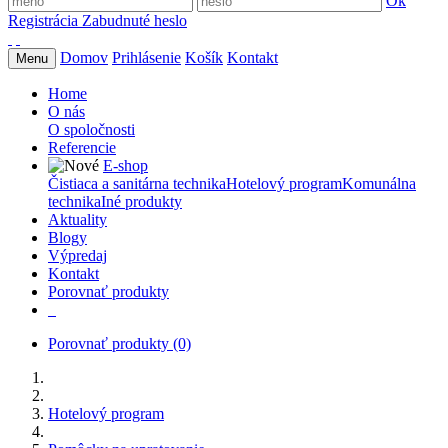
Ok
Registrácia
Zabudnuté heslo
Domov
Prihlásenie
Košík
Kontakt
Menu
Home
O nás
O spoločnosti
Referencie
E-shop
Čistiaca a sanitárna technika
Hotelový program
Komunálna
technika
Iné produkty
Aktuality
Blogy
Výpredaj
Kontakt
Porovnať produkty
Porovnať produkty
(0)
Hotelový program