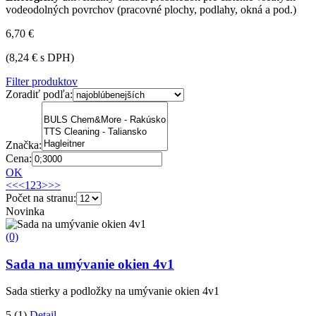
vodeodolných povrchov (pracovné plochy, podlahy, okná a pod.)
6,70 €
(8,24 € s DPH)
Filter produktov
Zoradiť podľa:
Značka:
Cena:
OK
<<
<
1
2
3
>
>>
Počet na stranu:
Novinka
(0)
Sada na umývanie okien 4v1
Sada stierky a podložky na umývanie okien 4v1
5
(1)
Detail