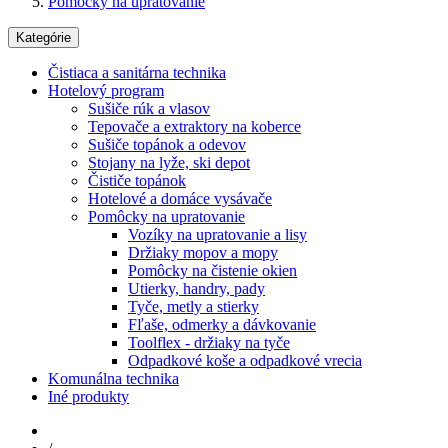
Pomôcky na upratovanie
Kategórie
Čistiaca a sanitárna technika
Hotelový program
Sušiče rúk a vlasov
Tepovače a extraktory na koberce
Sušiče topánok a odevov
Stojany na lyže, ski depot
Čističe topánok
Hotelové a domáce vysávače
Pomôcky na upratovanie
Vozíky na upratovanie a lisy
Držiaky mopov a mopy
Pomôcky na čistenie okien
Utierky, handry, pady
Tyče, metly a stierky
Fľaše, odmerky a dávkovanie
Toolflex - držiaky na tyče
Odpadkové koše a odpadkové vrecia
Komunálna technika
Iné produkty