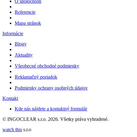
O spoločnosti
Referencie
Mapa stránok
Informácie
Blogy
Aktuality
Všeobecné obchodné podmienky
Reklamačný poriadok
Podmienky ochrany osobných údajov
Kontakt
Kde nás nájdete a kontaktný formulár
© INGOCLEAR s.r.o. 2026. Všetky práva vyhradené.
watch this
s.r.o