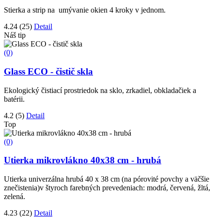
Stierka a strip na umývanie okien 4 kroky v jednom.
4.24
(25)
Detail
Náš tip
(0)
Glass ECO - čistič skla
Ekologický čistiací prostriedok na sklo, zrkadiel, obkladačiek a
batérii.
4.2
(5)
Detail
Top
(0)
Utierka mikrovlákno 40x38 cm - hrubá
Utierka univerzálna hrubá 40 x 38 cm (na pórovité povchy a väčšie
znečistenia)v štyroch farebných prevedeniach: modrá, červená, žltá,
zelená.
4.23
(22)
Detail