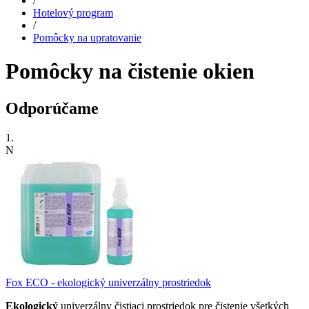
/
Hotelový program
/
Pomôcky na upratovanie
Pomôcky na čistenie okien
Odporúčame
1.
N
Fox ECO - ekologický univerzálny prostriedok
Ekologický
univerzálny čistiaci prostriedok pre čistenie všetkých