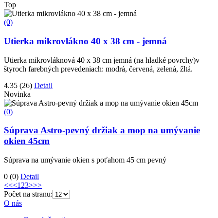
Top
(0)
Utierka mikrovlákno 40 x 38 cm - jemná
Utierka mikrovláknová 40 x 38 cm jemná (na hladké povrchy)v
štyroch farebných prevedeniach: modrá, červená, zelená, žltá.
4.35
(26)
Detail
Novinka
(0)
Súprava Astro-pevný držiak a mop na umývanie
okien 45cm
Súprava na umývanie okien s poťahom 45 cm pevný
0
(0)
Detail
<<
<
1
2
3
>
>>
Počet na stranu:
O nás