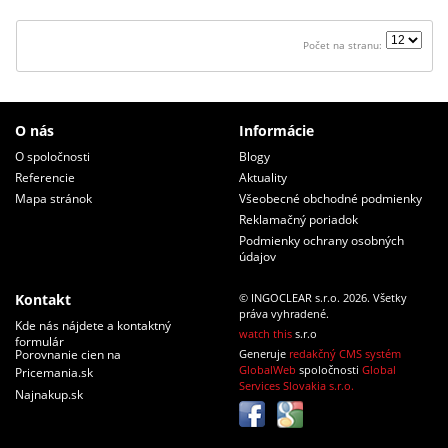
Počet na stranu:
O nás
Informácie
O spoločnosti
Blogy
Referencie
Aktuality
Mapa stránok
Všeobecné obchodné podmienky
Reklamačný poriadok
Podmienky ochrany osobných
údajov
Kontakt
© INGOCLEAR s.r.o. 2026. Všetky
práva vyhradené.
Kde nás nájdete a kontaktný
watch this
s.r.o
formulár
Porovnanie cien na
Generuje
redakčný CMS systém
GlobalWeb
spoločnosti
Global
Pricemania.sk
Services Slovakia s.r.o.
Najnakup.sk