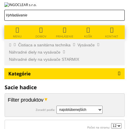
MENU
DOMOV
PRIHLÁSENIE
KOŠÍK
KONTAKT
Čistiaca a sanitárna technika
Vysávače
Náhradné diely na vysávače
Náhradné diely na vysávače STARMIX
Kategórie
Sacie hadice
Filter produktov
Zoradiť podľa:
Počet na stranu: