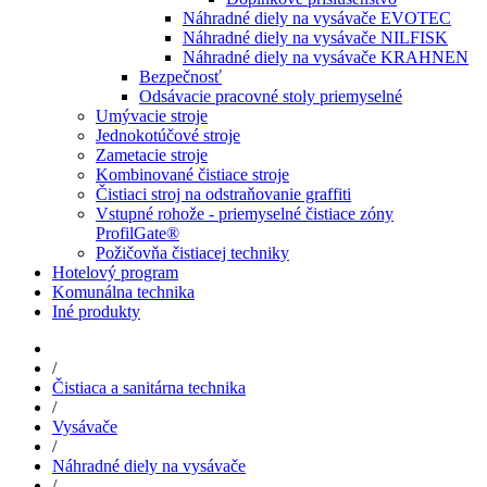
Náhradné diely na vysávače EVOTEC
Náhradné diely na vysávače NILFISK
Náhradné diely na vysávače KRAHNEN
Bezpečnosť
Odsávacie pracovné stoly priemyselné
Umývacie stroje
Jednokotúčové stroje
Zametacie stroje
Kombinované čistiace stroje
Čistiaci stroj na odstraňovanie graffiti
Vstupné rohože - priemyselné čistiace zóny
ProfilGate®
Požičovňa čistiacej techniky
Hotelový program
Komunálna technika
Iné produkty
/
Čistiaca a sanitárna technika
/
Vysávače
/
Náhradné diely na vysávače
/