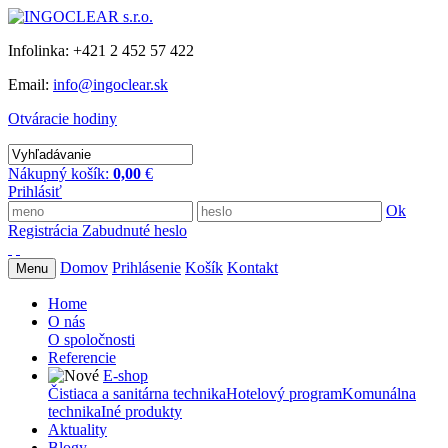
Infolinka: +421 2 452 57 422
Email:
info@ingoclear.sk
Otváracie hodiny
Nákupný košík:
0,00
€
Prihlásiť
Ok
Registrácia
Zabudnuté heslo
Domov
Prihlásenie
Košík
Kontakt
Menu
Home
O nás
O spoločnosti
Referencie
E-shop
Čistiaca a sanitárna technika
Hotelový program
Komunálna
technika
Iné produkty
Aktuality
Blogy