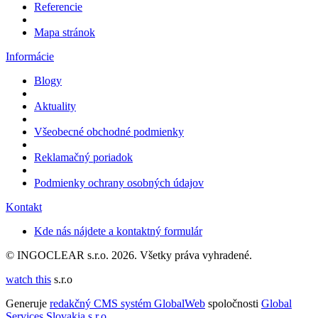
Referencie
Mapa stránok
Informácie
Blogy
Aktuality
Všeobecné obchodné podmienky
Reklamačný poriadok
Podmienky ochrany osobných údajov
Kontakt
Kde nás nájdete a kontaktný formulár
© INGOCLEAR s.r.o. 2026. Všetky práva vyhradené.
watch this
s.r.o
Generuje
redakčný CMS systém GlobalWeb
spoločnosti
Global
Services Slovakia s.r.o.