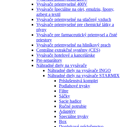
Vysávače priemyselné 400V
Vysávače špeciálne na olej, emulziu, špony,
azbest a textil
Vysávače priemyselné na stlačený vzduch
Vysávače priemyselné pre chemické látky a
plyny
Vysávače pre farmaceutický priemysel a čisté
priestory
Vysávače priemyselné na hliníkový prach
Centrálne extrakčné systémy (CES)
Vysávače hotelové a kancelárske
Pre-separátory
Náhradné diely na vysávače
Náhradné diely na vysávače INGO
Náhradné diely na vysávače STARMIX
Príslušenstvá komplet
Podlahové trysky
Filtre
Sáčky
Sacie hadice
Ručné potrubie
Adaptéry
Špeciálne trysky
Box
Doplnkové príslušenstvo