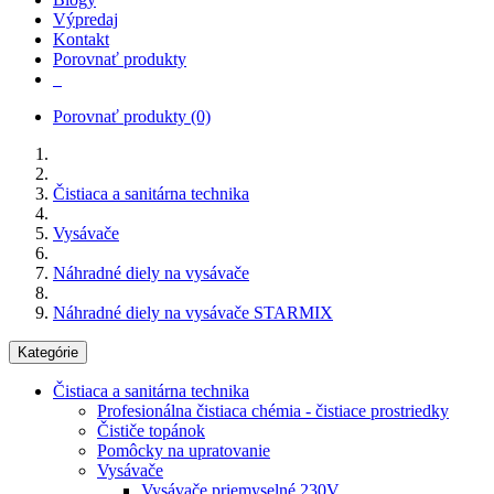
Výpredaj
Kontakt
Porovnať produkty
Porovnať produkty
(0)
Čistiaca a sanitárna technika
Vysávače
Náhradné diely na vysávače
Náhradné diely na vysávače STARMIX
Kategórie
Čistiaca a sanitárna technika
Profesionálna čistiaca chémia - čistiace prostriedky
Čističe topánok
Pomôcky na upratovanie
Vysávače
Vysávače priemyselné 230V