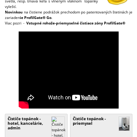
svetlá, resp. tmavá kefa s vlneným vláknom topánky
vyleští.
Novinkou
na čistiene podrážok prechodom po patentovaných štetinách je
zariaden
ie ProfilGate® Go
.
Viac pozri -
Vstupné rohože-priemyselné čistiace zóny ProfilGate®
Čističe topánok -
Čističe topánok -
hotel, kancelárie,
priemysel
admin