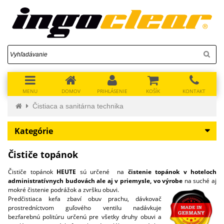
MENU
DOMOV
PRIHLÁSENIE
KOŠÍK
KONTAKT
Čistiaca a sanitárna technika
Kategórie
Čističe topánok
Čističe topánok
HEUTE
sú určené na
čistenie topánok v hoteloch
administratívnych budovách ale aj v priemysle,
vo výrobe
na suché aj
mokré čistenie podrážok a zvršku obuvi.
Predčistiaca kefa zbaví obuv prachu, dávkovač
prostredníctvom guľového ventilu nadávkuje
bezfarebnú politúru určenú pre všetky druhy obuvi a