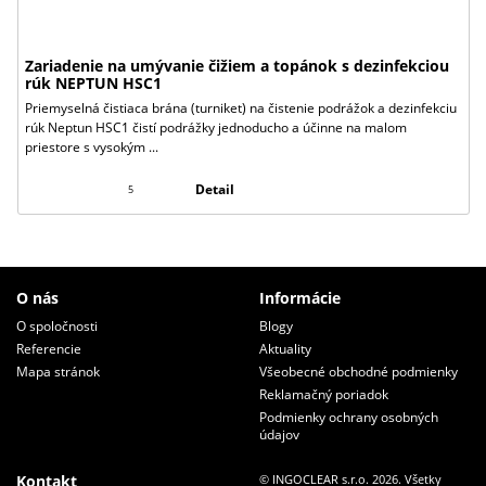
Zariadenie na umývanie čižiem a topánok s dezinfekciou
rúk NEPTUN HSC1
Priemyselná čistiaca brána (turniket) na čistenie podrážok a dezinfekciu
rúk Neptun HSC1 čistí podrážky jednoducho a účinne na malom
priestore s vysokým ...
Detail
5
O nás
Informácie
O spoločnosti
Blogy
Referencie
Aktuality
Mapa stránok
Všeobecné obchodné podmienky
Reklamačný poriadok
Podmienky ochrany osobných
údajov
Kontakt
© INGOCLEAR s.r.o. 2026. Všetky