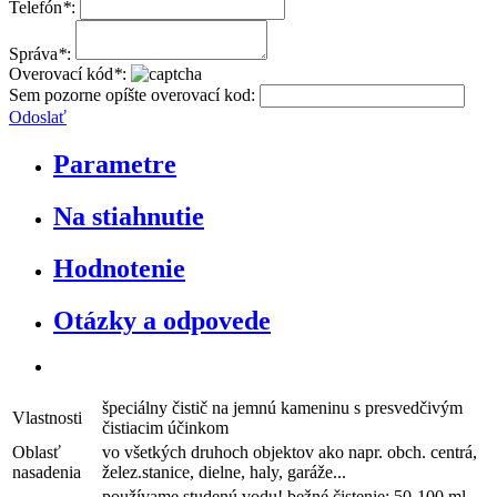
Telefón
*
:
Správa
*
:
Overovací kód
*
:
Sem pozorne opíšte overovací kod:
Odoslať
Parametre
Na stiahnutie
Hodnotenie
Otázky a odpovede
špeciálny čistič na jemnú kameninu s presvedčivým
Vlastnosti
čistiacim účinkom
Oblasť
vo všetkých druhoch objektov ako napr. obch. centrá,
nasadenia
želez.stanice, dielne, haly, garáže...
používame studenú vodu! bežné čistenie: 50-100 ml