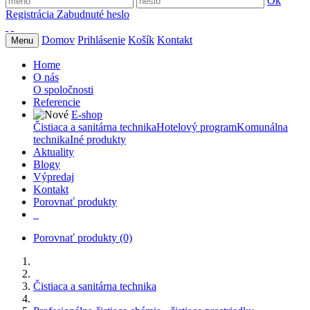
Ok
Registrácia
Zabudnuté heslo
Domov
Prihlásenie
Košík
Kontakt
Menu
Home
O nás
O spoločnosti
Referencie
E-shop
Čistiaca a sanitárna technika
Hotelový program
Komunálna
technika
Iné produkty
Aktuality
Blogy
Výpredaj
Kontakt
Porovnať produkty
Porovnať produkty
(0)
Čistiaca a sanitárna technika