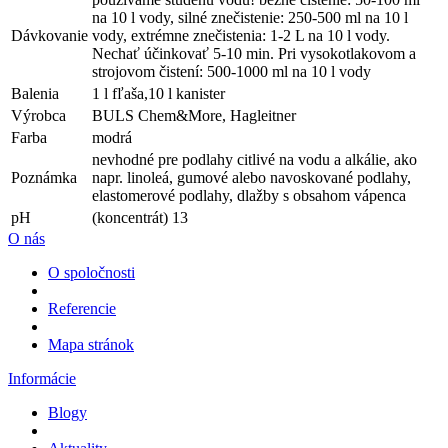
na 10 l vody, silné znečistenie: 250-500 ml na 10 l
Dávkovanie
vody, extrémne znečistenia: 1-2 L na 10 l vody.
Nechať účinkovať 5-10 min. Pri vysokotlakovom a
strojovom čistení: 500-1000 ml na 10 l vody
Balenia
1 l fľaša,10 l kanister
Výrobca
BULS Chem&More, Hagleitner
Farba
modrá
nevhodné pre podlahy citlivé na vodu a alkálie, ako
Poznámka
napr. linoleá, gumové alebo navoskované podlahy,
elastomerové podlahy, dlažby s obsahom vápenca
pH
(koncentrát) 13
O nás
O spoločnosti
Referencie
Mapa stránok
Informácie
Blogy