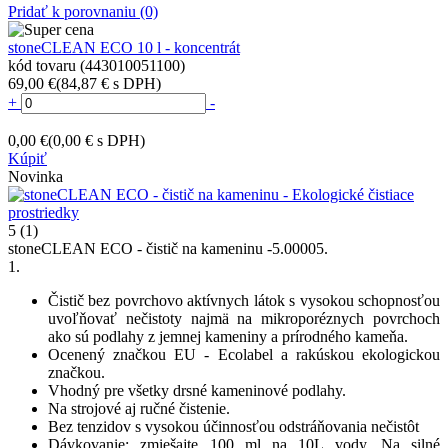
Pridať k porovnaniu
(0)
stoneCLEAN ECO 10 l - koncentrát
kód tovaru (443010051100)
69,00 €
(84,87 € s DPH)
+
-
0,00 €
(0,00 € s DPH)
Kúpiť
Novinka
5
(1)
stoneCLEAN ECO - čistič na kameninu
-
5.0000
5
.
1
.
Čistič bez povrchovo aktívnych látok s vysokou schopnosťou
uvoľňovať nečistoty najmä na mikroporéznych povrchoch
ako sú podlahy z jemnej kameniny a prírodného kameňa.
Ocenený značkou EU - Ecolabel a rakúskou ekologickou
značkou.
Vhodný pre všetky drsné kameninové podlahy.
Na strojové aj ručné čistenie.
Bez tenzidov s vysokou účinnosťou odstráňovania nečistôt
Dávkovanie: zmiešajte 100 ml na 10L vody. Na silné