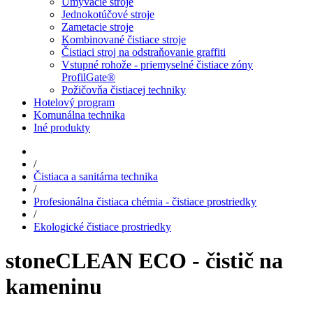
Umývacie stroje
Jednokotúčové stroje
Zametacie stroje
Kombinované čistiace stroje
Čistiaci stroj na odstraňovanie graffiti
Vstupné rohože - priemyselné čistiace zóny
ProfilGate®
Požičovňa čistiacej techniky
Hotelový program
Komunálna technika
Iné produkty
/
Čistiaca a sanitárna technika
/
Profesionálna čistiaca chémia - čistiace prostriedky
/
Ekologické čistiace prostriedky
stoneCLEAN ECO - čistič na
kameninu