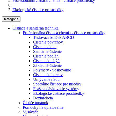
Profesionálna čistiaca chémia - čistiace prostriedky
Ekologické čistiace prostriedky
Kategórie
Čistiaca a sanitárna technika
Profesionálna čistiaca chémia - čistiace prostriedky
Testovací balíček ABCD
Čistenie povrchov
Čistenie okien
Sanitárne čistenie
Čistenie podláh
Čistenie kuchýň
Základné čistenie
Polyméry - voskovanie
Čistenie kobercov
Umývanie riadu
Špeciálne čistiace prostriedky
Fľaše a dávkovacie systémy
Ekologické čistiace prostriedky
Dezinfekcia
Čističe topánok
Pomôcky na upratovanie
Vysávače