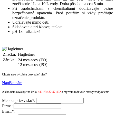
znečistenie 1L na 10 L vody. Doba pôsobenia cca 5 min.
Pri zaobchadzani s chemikáliami dodržiavajte bežné
bezpečnostné opatrenia. Pred použiím si vždy prečítajte
označenie produktu.
Udržiavajte mimo detí.
Skladovanie pri izbovej teplote.
pH 13 - alkalické
Značka:
Hagleitner
Záruka:
24 mesiacov (FO)
12 mesiacov (PO)
Chcete sa o výrobku dozvedieť viac?
Napíšte nám
Alebo nám zavolajte na číslo
+421/2/452 57 422
a my vám radi vaše otázky zodpovieme.
Meno a priezvisko
*
:
Firma:
Email
*
: