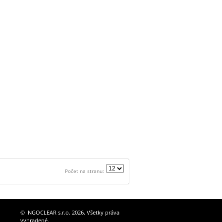
Počet na stranu:
© INGOCLEAR s.r.o. 2026. Všetky práva
vyhradené.