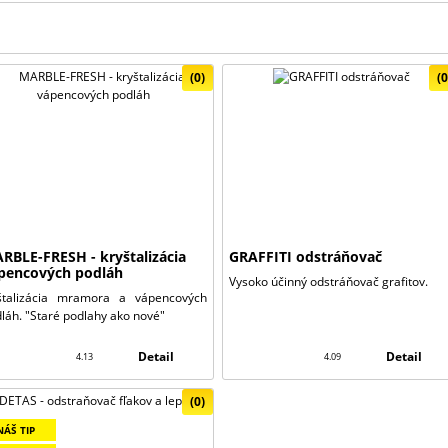
(0)
(0
RBLE-FRESH - kryštalizácia
GRAFFITI odstráňovač
pencových podláh
Vysoko účinný odstráňovač grafitov.
ištalizácia mramora a vápencových
láh. "Staré podlahy ako nové"
Detail
Detail
4.13
4.09
(0)
NÁŠ TIP