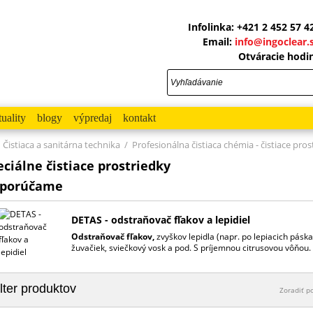
Infolinka: +421 2 452 57 4
Email:
info@ingoclear.
Otváracie hodi
tuality
blogy
výpredaj
kontakt
Čistiaca a sanitárna technika
/
Profesionálna čistiaca chémia - čistiace pros
eciálne čistiace prostriedky
porúčame
DETAS - odstraňovač fľakov a lepidiel
Odstraňovač fľakov,
zvyškov lepidla (napr. po lepiacich páska
žuvačiek, sviečkový vosk a pod. S príjemnou citrusovou vôňou.
ilter produktov
Zoradiť p