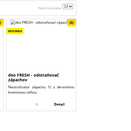
Počet na stranu:
)
(0)
NOVINKA
deo FRESH - odstraňovač
zápachov
Neutralizator zápachu 1L s decentnou
kvetinovou vôňou.
Detail
5