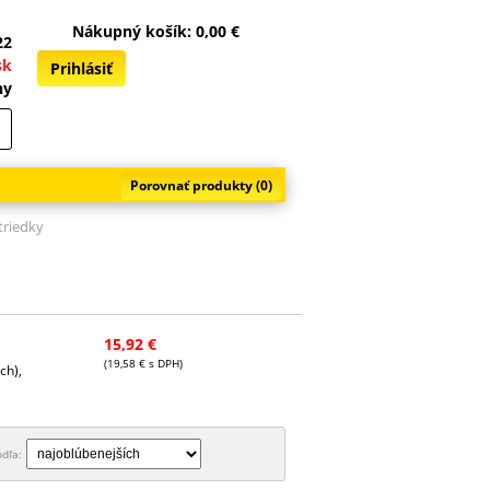
Nákupný košík:
0,00
€
22
sk
Prihlásiť
ny
Registrácia
Zabudnuté heslo
Porovnať produkty
(0)
triedky
15,92 €
(19,58 € s DPH)
ch),
odľa: