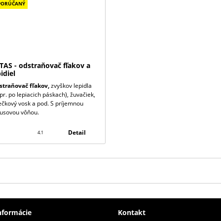
PORÚČANÝ
TAS - odstraňovač fľakov a
idiel
traňovač fľakov,
zvyškov lepidla
pr. po lepiacich páskach), žuvačiek,
ečkový vosk a pod. S príjemnou
rusovou vôňou.
Detail
4.1
nformácie
Kontakt