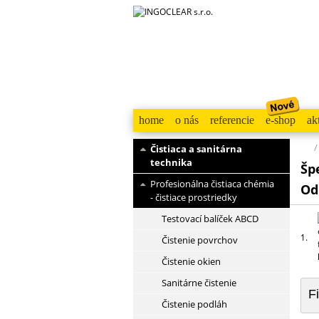
home
o nás
referencie
e-shop
ak
/
Čistiaca a sanitárna
technika
Šp
Profesionálna čistiaca chémia
Od
- čistiace prostriedky
Testovací balíček ABCD
1.
Čistenie povrchov
Čistenie okien
Sanitárne čistenie
F
Čistenie podláh