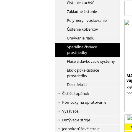
Čistenie kuchýň
Základné čistenie
Polyméry - voskovanie
Čistenie kobercov
Umývanie riadu
Špeciálne čistiace
prostriedky
Fľaše a dávkovacie systémy
Ekologické čistiace
MA
prostriedky
vá
Dezinfekcia
Kr
pod
Čističe topánok
Pomôcky na upratovanie
Vysávače
Umývacie stroje
Jednokotúčové stroje