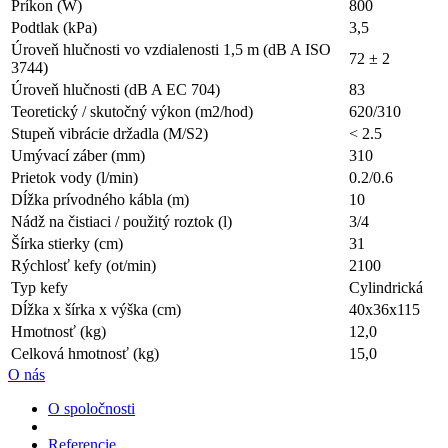
Príkon (W)
800
Podtlak (kPa)
3,5
Úroveň hlučnosti vo vzdialenosti 1,5 m (dB A ISO
72 ± 2
3744)
Úroveň hlučnosti (dB A EC 704)
83
Teoretický / skutočný výkon (m2/hod)
620/310
Stupeň vibrácie držadla (M/S2)
< 2.5
Umývací záber (mm)
310
Prietok vody (l/min)
0.2/0.6
Dĺžka prívodného kábla (m)
10
Nádž na čistiaci / použitý roztok (l)
3/4
Šírka stierky (cm)
31
Rýchlosť kefy (ot/min)
2100
Typ kefy
Cylindrická
Dĺžka x šírka x výška (cm)
40x36x115
Hmotnosť (kg)
12,0
Celková hmotnosť (kg)
15,0
O nás
O spoločnosti
Referencie