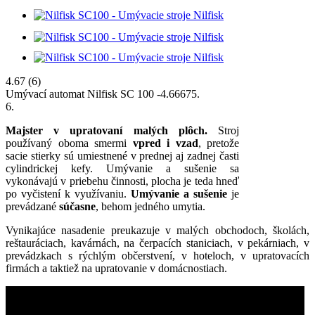
4.67
(6)
Umývací automat Nilfisk SC 100
-
4.6667
5
.
6
.
Majster v upratovaní malých plôch.
Stroj
používaný oboma smermi
vpred i vzad
, pretože
sacie stierky sú umiestnené v prednej aj zadnej časti
cylindrickej kefy. Umývanie a sušenie sa
vykonávajú v priebehu činnosti, plocha je teda hneď
po vyčistení k využívaniu.
Umývanie a sušenie
je
prevádzané
súčasne
, behom jedného umytia.
Vynikajúce nasadenie preukazuje v malých obchodoch, školách,
reštauráciach, kavárnách, na čerpacích staniciach, v pekárniach, v
prevádzkach s rýchlým občerstvení, v hoteloch, v upratovacích
firmách a taktiež na upratovanie v domácnostiach.