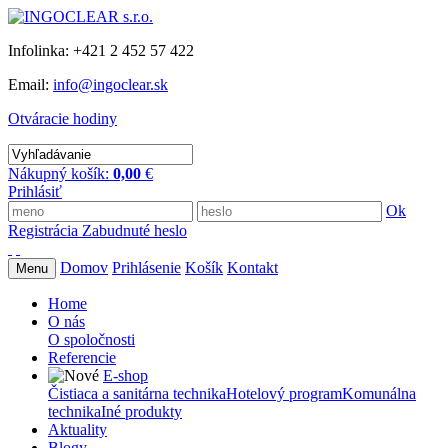
Infolinka: +421 2 452 57 422
Email:
info@ingoclear.sk
Otváracie hodiny
Nákupný košík:
0,00
€
Prihlásiť
Ok
Registrácia
Zabudnuté heslo
Domov
Prihlásenie
Košík
Kontakt
Menu
Home
O nás
O spoločnosti
Referencie
E-shop
Čistiaca a sanitárna technika
Hotelový program
Komunálna
technika
Iné produkty
Aktuality
Blogy