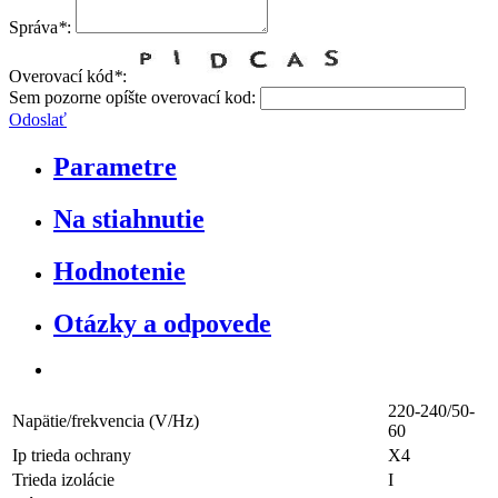
Správa
*
:
Overovací kód
*
:
Sem pozorne opíšte overovací kod:
Odoslať
Parametre
Na stiahnutie
Hodnotenie
Otázky a odpovede
220-240/50-
Napätie/frekvencia (V/Hz)
60
Ip trieda ochrany
X4
Trieda izolácie
I