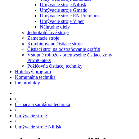
Umývacie stroje Nilfisk
Umývacie stroje Gmatic
Umývacie stroje EN Premium
Umývacie stroje Viper
Náhradné diely
Jednokotúčové stroje
Zametacie stroje
Kombinované čistiace stroje
Čistiaci stroj na odstraňovanie graffiti
Vstupné rohože - priemyselné čistiace zóny
ProfilGate®
Požičovňa čistiacej techniky
Hotelový program
Komunálna technika
Iné produkty
/
Čistiaca a sanitárna technika
/
Umývacie stroje
/
Umývacie stroje Nilfisk