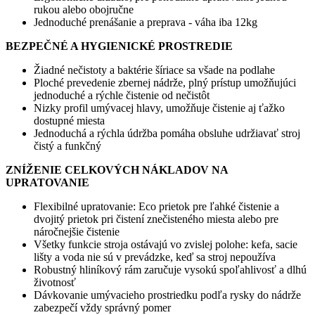
rukou alebo obojručne
Jednoduché prenášanie a preprava - váha iba 12kg
BEZPEČNÉ A HYGIENICKÉ PROSTREDIE
Žiadné nečistoty a baktérie šíriace sa všade na podlahe
Ploché prevedenie zbernej nádrže, plný prístup umožňujúci
jednoduché a rýchle čistenie od nečistôt
Nizky profil umývacej hlavy, umožňuje čistenie aj ťažko
dostupné miesta
Jednoduchá a rýchla údržba pomáha obsluhe udržiavať stroj
čistý a funkčný
ZNÍŽENIE CELKOVÝCH NÁKLADOV NA
UPRATOVANIE
Flexibilné upratovanie: Eco prietok pre ľahké čistenie a
dvojitý prietok pri čistení znečisteného miesta alebo pre
náročnejšie čistenie
Všetky funkcie stroja ostávajú vo zvislej polohe: kefa, sacie
lišty a voda nie sú v prevádzke, keď sa stroj nepoužíva
Robustný hliníkový rám zaručuje vysokú spoľahlivosť a dlhú
životnosť
Dávkovanie umývacieho prostriedku podľa rysky do nádrže
zabezpečí vždy správný pomer