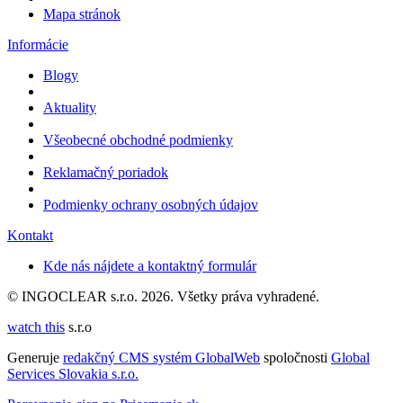
Mapa stránok
Informácie
Blogy
Aktuality
Všeobecné obchodné podmienky
Reklamačný poriadok
Podmienky ochrany osobných údajov
Kontakt
Kde nás nájdete a kontaktný formulár
© INGOCLEAR s.r.o. 2026. Všetky práva vyhradené.
watch this
s.r.o
Generuje
redakčný CMS systém GlobalWeb
spoločnosti
Global
Services Slovakia s.r.o.