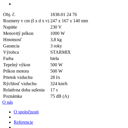
Obj. č.
1838-01 24 76
Rozmery v cm (š x d x v)
247 x 167 x 140 mm
Napätie
230 V
Menovitý príkon
1000 W
Hmotnosť
3,8 kg
Garancia
3 roky
Výrobca
STARMIX
Farba
biela
Tepelný výkon
500 W
Príkon motora
500 W
Prietok vzduchu
28 l/s
Rýchlosť vzduchu
324 km/h
Relatívna doba sušenia
17 s
Poznámka
75 dB (A)
O nás
O spoločnosti
Referencie