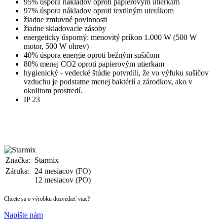
95% úspora nákladov oproti papierovým utierkam
97% úspora nákladov oproti textilným uterákom
žiadne zmluvné povinnosti
žiadne skladovacie zásoby
energeticky úsporný: menovitý príkon 1.000 W (500 W
motor, 500 W ohrev)
40% úspora energie oproti bežným sušičom
80% menej CO2 oproti papierovým utierkam
hygienický - vedecké štúdie potvrdili, že vo výfuku sušičov
vzduchu je podstatne menej baktérií a zárodkov, ako v
okolitom prostredí.
IP 23
Značka:
Starmix
Záruka:
24 mesiacov (FO)
12 mesiacov (PO)
Chcete sa o výrobku dozvedieť viac?
Napíšte nám