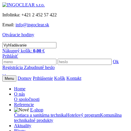
Infolinka: +421 2 452 57 422
Email:
info@ingoclear.sk
Otváracie hodiny
Nákupný košík:
0,00
€
Prihlásiť
Ok
Registrácia
Zabudnuté heslo
Domov
Prihlásenie
Košík
Kontakt
Menu
Home
O nás
O spoločnosti
Referencie
E-shop
Čistiaca a sanitárna technika
Hotelový program
Komunálna
technika
Iné produkty
Aktuality
Blogy