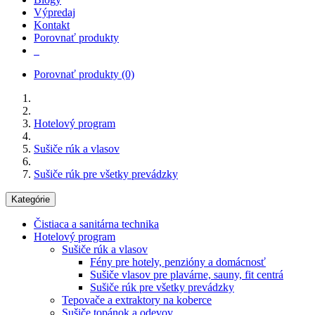
Výpredaj
Kontakt
Porovnať produkty
Porovnať produkty
(0)
Hotelový program
Sušiče rúk a vlasov
Sušiče rúk pre všetky prevádzky
Kategórie
Čistiaca a sanitárna technika
Hotelový program
Sušiče rúk a vlasov
Fény pre hotely, penzióny a domácnosť
Sušiče vlasov pre plavárne, sauny, fit centrá
Sušiče rúk pre všetky prevádzky
Tepovače a extraktory na koberce
Sušiče topánok a odevov