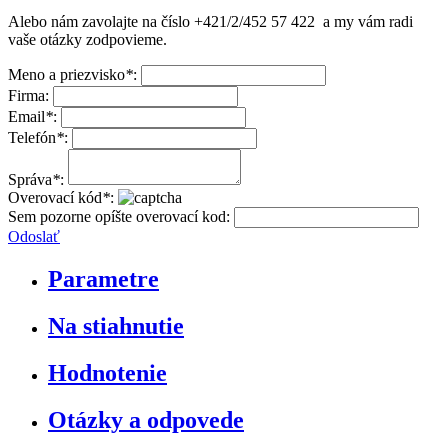
Alebo nám zavolajte na číslo
+421/2/452 57 422
a my vám radi
vaše otázky zodpovieme.
Meno a priezvisko
*
:
Firma:
Email
*
:
Telefón
*
:
Správa
*
:
Overovací kód
*
:
Sem pozorne opíšte overovací kod:
Odoslať
Parametre
Na stiahnutie
Hodnotenie
Otázky a odpovede