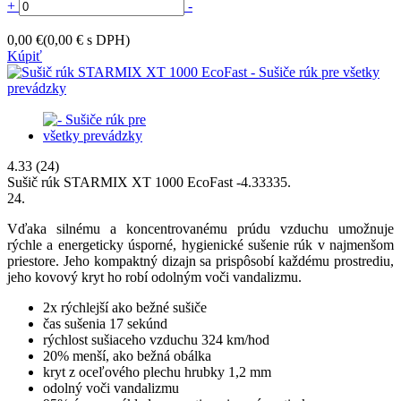
+
-
0,00 €
(0,00 € s DPH)
Kúpiť
4.33
(24)
Sušič rúk STARMIX XT 1000 EcoFast
-
4.3333
5
.
24
.
Vďaka silnému a koncentrovanému prúdu vzduchu umožnuje
rýchle a energeticky úsporné, hygienické sušenie rúk v najmenšom
priestore. Jeho kompaktný dizajn sa prispôsobí každému prostrediu,
jeho kovový kryt ho robí odolným voči vandalizmu.
2x rýchlejší ako bežné sušiče
čas sušenia 17 sekúnd
rýchlost sušiaceho vzduchu 324 km/hod
20% menší, ako bežná obálka
kryt z oceľového plechu hrubky 1,2 mm
odolný voči vandalizmu