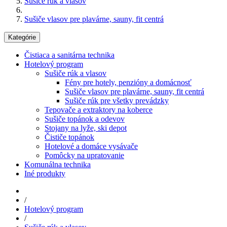
Sušiče rúk a vlasov
Sušiče vlasov pre plavárne, sauny, fit centrá
Kategórie
Čistiaca a sanitárna technika
Hotelový program
Sušiče rúk a vlasov
Fény pre hotely, penzióny a domácnosť
Sušiče vlasov pre plavárne, sauny, fit centrá
Sušiče rúk pre všetky prevádzky
Tepovače a extraktory na koberce
Sušiče topánok a odevov
Stojany na lyže, ski depot
Čističe topánok
Hotelové a domáce vysávače
Pomôcky na upratovanie
Komunálna technika
Iné produkty
/
Hotelový program
/