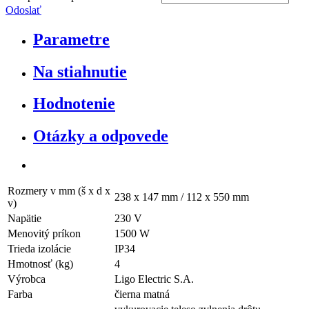
Odoslať
Parametre
Na stiahnutie
Hodnotenie
Otázky a odpovede
Rozmery v mm (š x d x
238 x 147 mm / 112 x 550 mm
v)
Napätie
230 V
Menovitý príkon
1500 W
Trieda izolácie
IP34
Hmotnosť (kg)
4
Výrobca
Ligo Electric S.A.
Farba
čierna matná