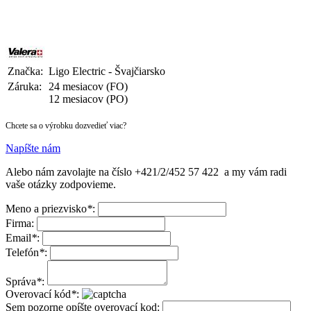
Značka:
Ligo Electric - Švajčiarsko
Záruka:
24 mesiacov (FO)
12 mesiacov (PO)
Chcete sa o výrobku dozvedieť viac?
Napíšte nám
Alebo nám zavolajte na číslo
+421/2/452 57 422
a my vám radi
vaše otázky zodpovieme.
Meno a priezvisko
*
:
Firma:
Email
*
:
Telefón
*
:
Správa
*
:
Overovací kód
*
:
Sem pozorne opíšte overovací kod: