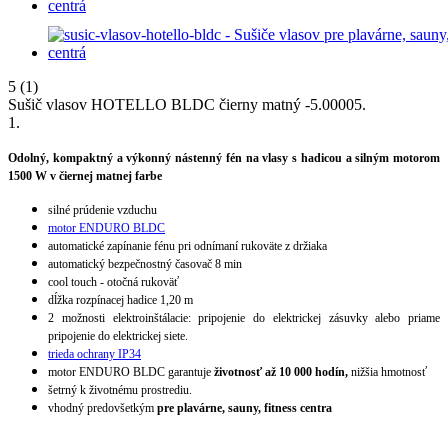
5
(1)
Sušič vlasov HOTELLO BLDC čierny matný
-
5.0000
5
.
1
.
Odolný, kompaktný a výkonný nástenný fén na vlasy s hadicou a silným motorom
1500 W v čiernej matnej farbe
silné prúdenie vzduchu
motor ENDURO BLDC
automatické zapínanie fénu pri odnímaní rukoväte z držiaka
automatický bezpečnostný časovač 8 min
cool touch - otočná rukoväť
dĺžka rozpínacej hadice 1,20 m
2 možnosti elektroinštálacie: pripojenie do elektrickej zásuvky alebo priame
pripojenie do elektrickej siete.
trieda ochrany IP34
motor ENDURO BLDC garantuje
životnosť až 10 000 hodín,
nižšia hmotnosť
šetrný k životnému prostrediu.
vhodný predovšetkým
pre plavárne, sauny, fitness centra