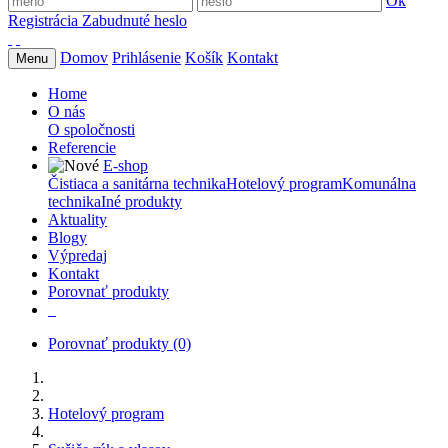
Ok
Registrácia
Zabudnuté heslo
Domov
Prihlásenie
Košík
Kontakt
Menu
Home
O nás
O spoločnosti
Referencie
E-shop
Čistiaca a sanitárna technika
Hotelový program
Komunálna
technika
Iné produkty
Aktuality
Blogy
Výpredaj
Kontakt
Porovnať produkty
Porovnať produkty
(0)
Hotelový program