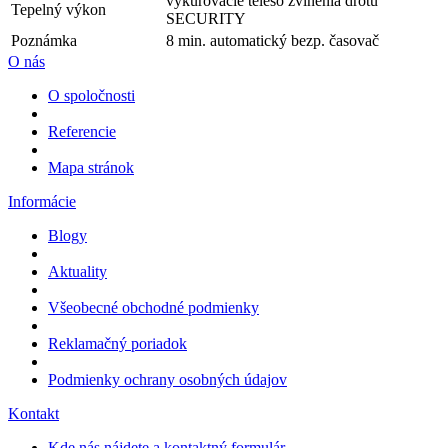
vykurovacie teleso zvlnenia drôtu
Tepelný výkon
SECURITY
Poznámka
8 min. automatický bezp. časovač
O nás
O spoločnosti
Referencie
Mapa stránok
Informácie
Blogy
Aktuality
Všeobecné obchodné podmienky
Reklamačný poriadok
Podmienky ochrany osobných údajov
Kontakt
Kde nás nájdete a kontaktný formulár