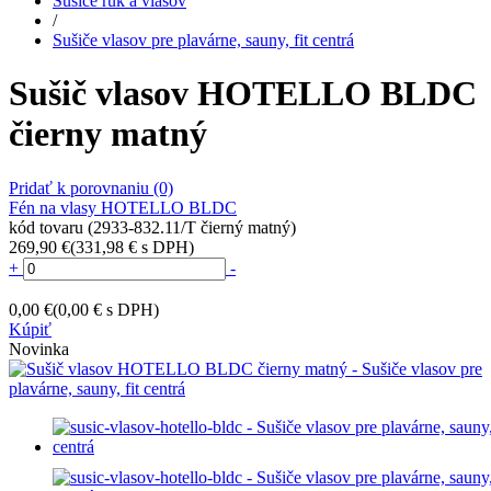
Sušiče rúk a vlasov
/
Sušiče vlasov pre plavárne, sauny, fit centrá
Sušič vlasov HOTELLO BLDC
čierny matný
Pridať k porovnaniu
(0)
Fén na vlasy HOTELLO BLDC
kód tovaru (2933-832.11/T čierný matný)
269,90 €
(331,98 € s DPH)
+
-
0,00 €
(0,00 € s DPH)
Kúpiť
Novinka