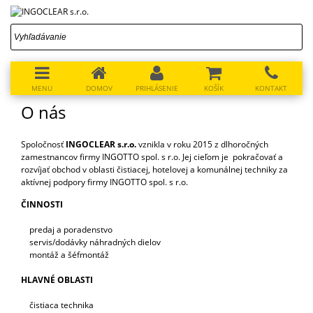
MENU
DOMOV
PRIHLÁSENIE
KOŠÍK
KONTAKT
O nás
Spoločnosť
INGOCLEAR s.r.o.
vznikla v roku 2015 z dlhoročných
zamestnancov firmy INGOTTO spol. s r.o. Jej cieľom je pokračovať a
rozvíjať obchod v oblasti čistiacej, hotelovej a komunálnej techniky za
aktívnej podpory firmy INGOTTO spol. s r.o.
ČINNOSTI
predaj a poradenstvo
servis/dodávky náhradných dielov
montáž a šéfmontáž
HLAVNÉ OBLASTI
čistiaca technika