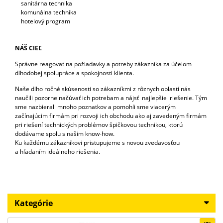
sanitárna technika
komunálna technika
hotelový program
NÁŠ CIEĽ
Správne reagovať na požiadavky a potreby zákazníka za účelom
dlhodobej spolupráce a spokojnosti klienta.
Naše dlho ročné skúsenosti so zákazníkmi z rôznych oblastí nás
naučili pozorne načúvať ich potrebam a nájsť najlepšie riešenie. Tým
sme nazbierali mnoho poznatkov a pomohli sme viacerým
začínajúcim firmám pri rozvoji ich obchodu ako aj zavedeným firmám
pri riešení technických problémov špičkovou technikou, ktorú
dodávame spolu s našim know-how.
Ku každému zákazníkovi pristupujeme s novou zvedavosťou
a hľadaním ideálneho riešenia.
Kategórie