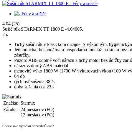
4.04
(25)
Sušič rúk STARMIX TT 1800 E
-
4.0400
5
.
25
.
Tichý sušič rúk v klasickom dizajne. S výkonným, hygienickým
Jednoduchá, hospodárna a hospodárna montáž na stenu bez ot
zástrčky.
Puzdro ABS odolné voči nárazu a tichý motor bez údržby zaruču
nárazuvzdorný ABS materiál
menovitý výko 1800 W (1700 W vykurovací výkon+100 W vý
64 db
rýchlosť sušenia 38l/s
doba sušenia cca 23 s
Značka:
Starmix
Záruka:
24 mesiacov (FO)
12 mesiacov (PO)
Chcete sa o výrobku dozvedieť viac?