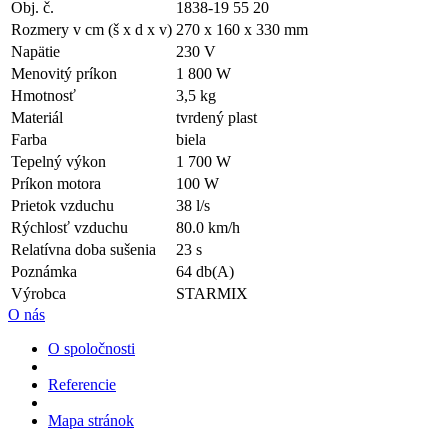
Obj. č.
1838-19 55 20
Rozmery v cm (š x d x v)
270 x 160 x 330 mm
Napätie
230 V
Menovitý príkon
1 800 W
Hmotnosť
3,5 kg
Materiál
tvrdený plast
Farba
biela
Tepelný výkon
1 700 W
Príkon motora
100 W
Prietok vzduchu
38 l/s
Rýchlosť vzduchu
80.0 km/h
Relatívna doba sušenia
23 s
Poznámka
64 db(A)
Výrobca
STARMIX
O nás
O spoločnosti
Referencie
Mapa stránok