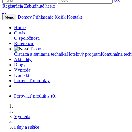
Ok
Registrácia
Zabudnuté heslo
Domov
Prihlásenie
Košík
Kontakt
Menu
Home
O nás
O spoločnosti
Referencie
E-shop
Čistiaca a sanitárna technika
Hotelový program
Komunálna tech
Aktuality
Blogy
Výpredaj
Kontakt
Porovnať produkty
Porovnať produkty
(0)
Výpredaj
Fény a sušiče