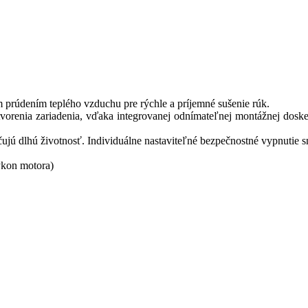
 prúdením teplého vzduchu pre rýchle a príjemné sušenie rúk.
vorenia zariadenia, vďaka integrovanej odnímateľnej montážnej dos
jú dlhú životnosť. Individuálne nastaviteľné bezpečnostné vypnutie sn
kon motora)