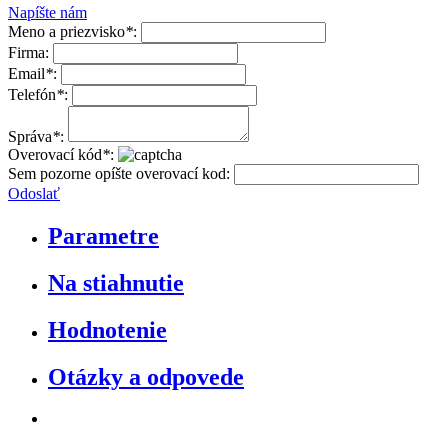
Napíšte nám
Meno a priezvisko
*
:
Firma:
Email
*
:
Telefón
*
:
Správa
*
:
Overovací kód
*
:
Sem pozorne opíšte overovací kod:
Odoslať
Parametre
Na stiahnutie
Hodnotenie
Otázky a odpovede