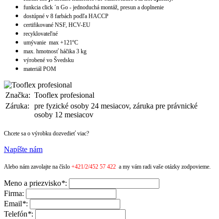
funkcia click ´n Go - jednoduchá montáž, presun a doplnenie
dostúpné v 8 farbách podľa HACCP
certifikované NSF, HCV-EU
recyklovateľné
umývanie max +121ºC
max. hmotnosť háčika 3 kg
výrobené vo Švedsku
materiál POM
Značka:
Tooflex profesional
Záruka:
pre fyzické osoby 24 mesiacov, záruka pre právnické
osoby 12 mesiacov
Chcete sa o výrobku dozvedieť viac?
Napíšte nám
Alebo nám zavolajte na číslo
+421/2/452 57 422
a my vám radi vaše otázky zodpovieme.
Meno a priezvisko
*
:
Firma:
Email
*
:
Telefón
*
: