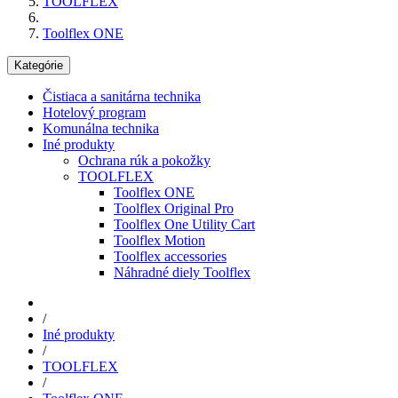
TOOLFLEX
Toolflex ONE
Kategórie
Čistiaca a sanitárna technika
Hotelový program
Komunálna technika
Iné produkty
Ochrana rúk a pokožky
TOOLFLEX
Toolflex ONE
Toolflex Original Pro
Toolflex One Utility Cart
Toolflex Motion
Toolflex accessories
Náhradné diely Toolflex
/
Iné produkty
/
TOOLFLEX
/