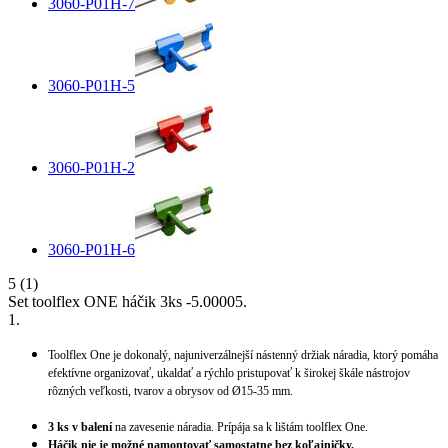
3060-P01H-7
3060-P01H-5
3060-P01H-2
3060-P01H-6
5
(1)
Set toolflex ONE háčik 3ks
-
5.0000
5
.
1
.
Toolflex One je dokonalý, najuniverzálnejší nástenný držiak náradia, ktorý pomáha
efektívne organizovať, ukaldať a rýchlo pristupovať k širokej škále nástrojov
rôzných veľkosti, tvarov a obrysov od Ø15-35 mm.
3 ks v balení
na zavesenie náradia. Prípája sa k lištám toolflex One.
Háčik nie je možné namontovať samostatne bez koľajničky.