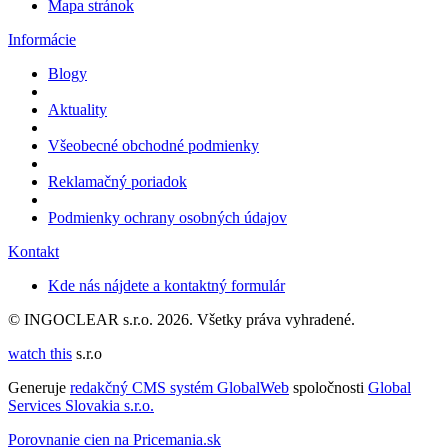
Mapa stránok
Informácie
Blogy
Aktuality
Všeobecné obchodné podmienky
Reklamačný poriadok
Podmienky ochrany osobných údajov
Kontakt
Kde nás nájdete a kontaktný formulár
© INGOCLEAR s.r.o. 2026. Všetky práva vyhradené.
watch this
s.r.o
Generuje
redakčný CMS systém GlobalWeb
spoločnosti
Global
Services Slovakia s.r.o.
Porovnanie cien na Pricemania.sk