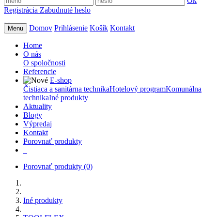
Ok
Registrácia
Zabudnuté heslo
Domov
Prihlásenie
Košík
Kontakt
Menu
Home
O nás
O spoločnosti
Referencie
E-shop
Čistiaca a sanitárna technika
Hotelový program
Komunálna
technika
Iné produkty
Aktuality
Blogy
Výpredaj
Kontakt
Porovnať produkty
Porovnať produkty
(0)
Iné produkty