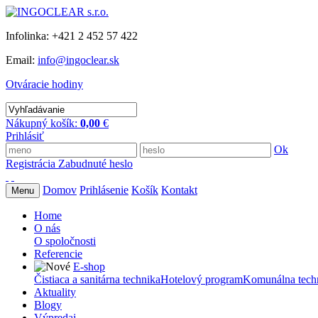
Infolinka: +421 2 452 57 422
Email:
info@ingoclear.sk
Otváracie hodiny
Nákupný košík:
0,00
€
Prihlásiť
Ok
Registrácia
Zabudnuté heslo
Domov
Prihlásenie
Košík
Kontakt
Menu
Home
O nás
O spoločnosti
Referencie
E-shop
Čistiaca a sanitárna technika
Hotelový program
Komunálna tech
Aktuality
Blogy
Výpredaj