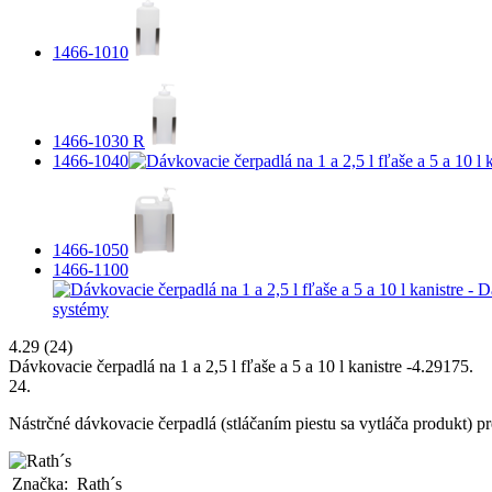
1466-1010
1466-1030 R
1466-1040
1466-1050
1466-1100
4.29
(24)
Dávkovacie čerpadlá na 1 a 2,5 l fľaše a 5 a 10 l kanistre
-
4.2917
5
.
24
.
Nástrčné dávkovacie čerpadlá (stláčaním piestu sa vytláča produkt) pre 1
Značka:
Rath´s