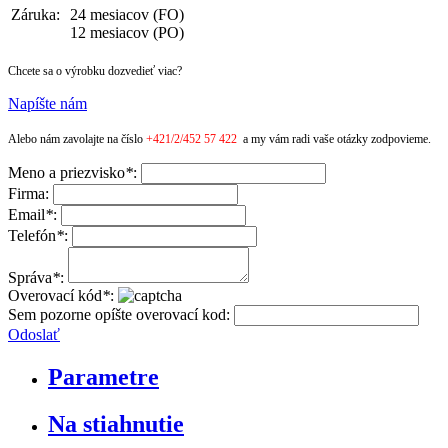
Záruka:
24 mesiacov (FO)
12 mesiacov (PO)
Chcete sa o výrobku dozvedieť viac?
Napíšte nám
Alebo nám zavolajte na číslo
+421/2/452 57 422
a my vám radi vaše otázky zodpovieme.
Meno a priezvisko
*
:
Firma:
Email
*
:
Telefón
*
:
Správa
*
:
Overovací kód
*
:
Sem pozorne opíšte overovací kod:
Odoslať
Parametre
Na stiahnutie