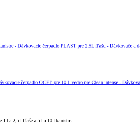
 l a 2,5 l fľaše a 5 l a 10 l kanistre.